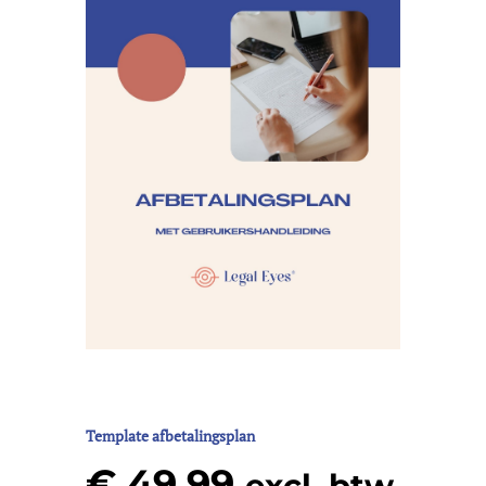
Template afbetalingsplan
€
49,99
excl. btw