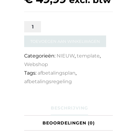
Template
afbetalingsplan
TOEVOEGEN AAN WINKELWAGEN
aantal
Categorieën:
NIEUW
,
template
,
Webshop
Tags:
afbetalingsplan
,
afbetalingsregeling
BESCHRIJVING
BEOORDELINGEN (0)