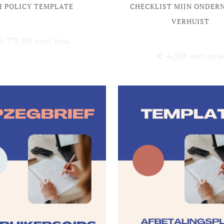
I POLICY TEMPLATE
CHECKLIST MIJN ONDER
VERHUIST
€
79,99
excl. btw
€
4,99
excl. bt