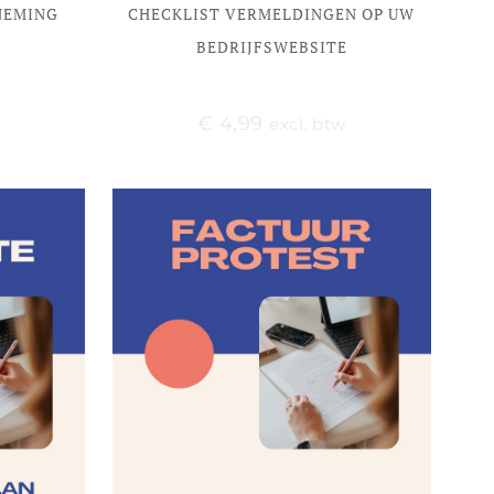
NEMING
CHECKLIST VERMELDINGEN OP UW
BEDRIJFSWEBSITE
€
4,99
w
excl. btw