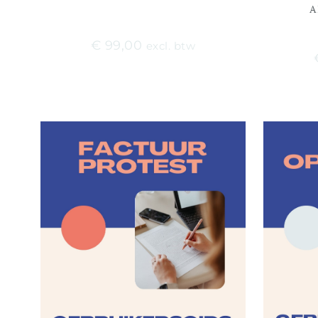
A
€
99,00
excl. btw