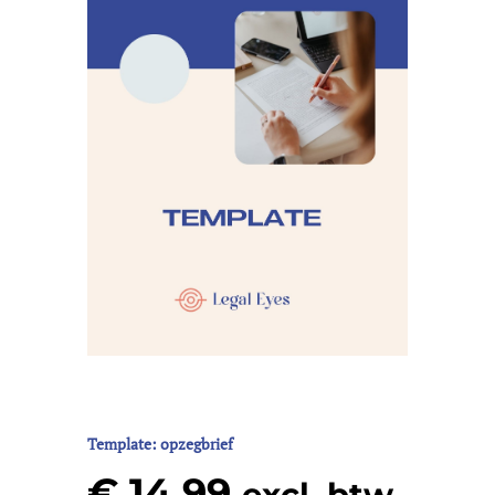
Template: opzegbrief
€
14,99
excl. btw