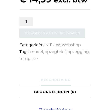
Template:
opzegbrief
TOEVOEGEN AAN WINKELWAGEN
aantal
Categorieën:
NIEUW
,
Webshop
Tags:
model
,
opzegbrief
,
opzegging
,
template
BESCHRIJVING
BEOORDELINGEN (0)