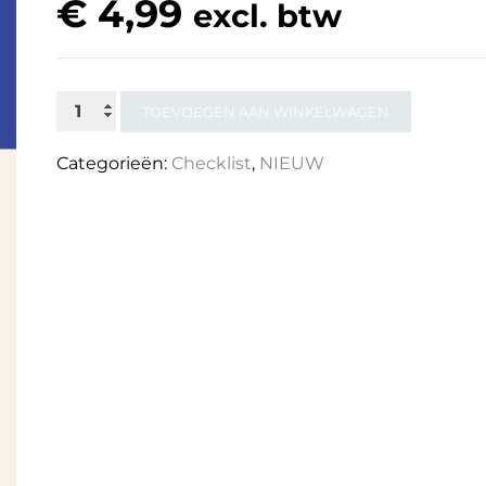
€
4,99
excl. btw
Checklist
TOEVOEGEN AAN WINKELWAGEN
mijn
Categorieën:
Checklist
,
NIEUW
onderneming
verhuist
aantal