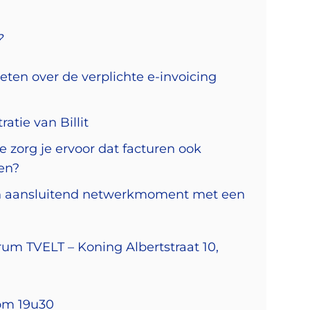
?
eten over de verplichte e-invoicing
atie van Billit
oe zorg je ervoor dat facturen ook
den?
en aansluitend netwerkmoment met een
rum TVELT – Koning Albertstraat 10,
om 19u30