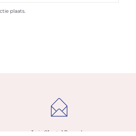
tie plaats.
Iris@LegalEyes.be