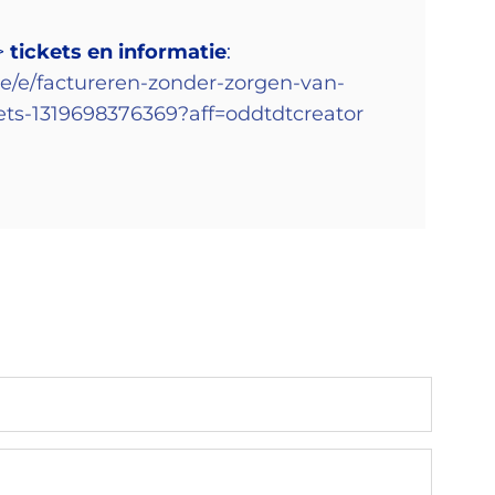
>>
tickets en informatie
:
be/e/factureren-zonder-zorgen-van-
kets-1319698376369?aff=oddtdtcreator