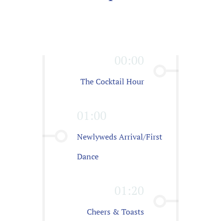
00:00
The Cocktail Hour
01:00
Newlyweds Arrival/First
Dance
01:20
Cheers & Toasts